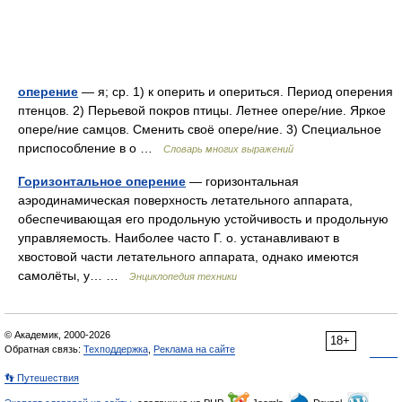
оперение
— я; ср. 1) к оперить и опериться. Период оперения
птенцов. 2) Перьевой покров птицы. Летнее опере/ние. Яркое
опере/ние самцов. Сменить своё опере/ние. 3) Специальное
приспособление в о …
Словарь многих выражений
Горизонтальное оперение
— горизонтальная
аэродинамическая поверхность летательного аппарата,
обеспечивающая его продольную устойчивость и продольную
управляемость. Наиболее часто Г. о. устанавливают в
хвостовой части летательного аппарата, однако имеются
самолёты, у… …
Энциклопедия техники
© Академик, 2000-2026
18+
Обратная связь:
Техподдержка
,
Реклама на сайте
👣 Путешествия