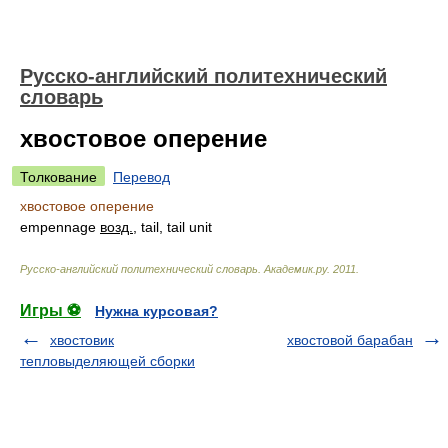
Русско-английский политехнический
словарь
хвостовое оперение
Толкование
Перевод
хвостовое оперение
empennage
возд.
, tail, tail unit
Русско-английский политехнический словарь
.
Академик.ру
.
2011
.
Игры ⚽
Нужна курсовая?
хвостовик
хвостовой барабан
тепловыделяющей сборки